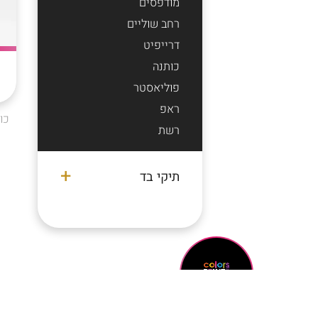
מודפסים
רחב שוליים
דרייפיט
כותנה
פוליאסטר
ראפ
כו
רשת
תיקי בד