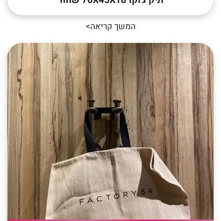
תיק ג'וקו 70X45X18 שחור
המשך קריאה>