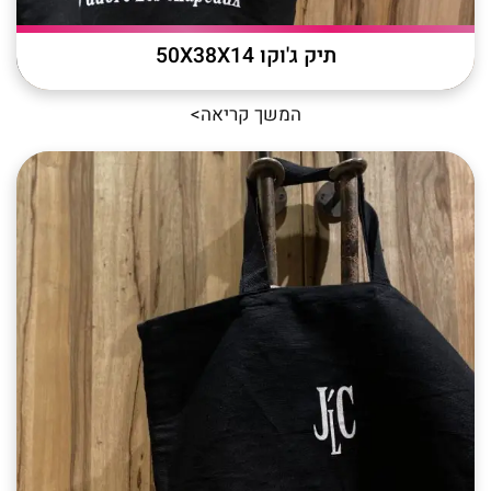
תיק ג'וקו 50X38X14
המשך קריאה>