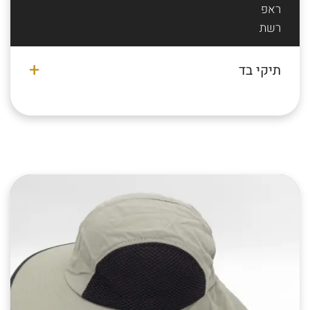
ראפ
רשת
תיקי בד