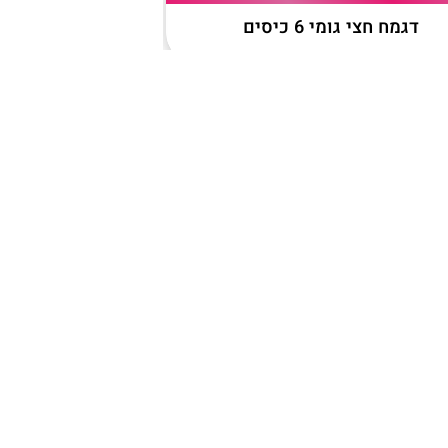
דגמח חצי גומי 6 כיסים
ג’ינס קלאסי גבר 
המשך קריאה>
המשך 